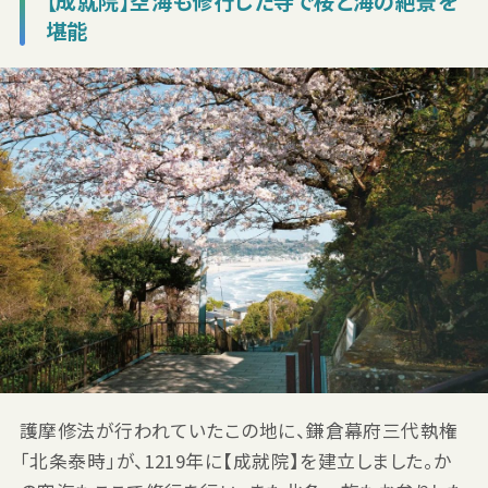
【成就院】空海も修行した寺で桜と海の絶景を
堪能
護摩修法が行われていたこの地に、鎌倉幕府三代執権
「北条泰時」が、1219年に【成就院】を建立しました。か