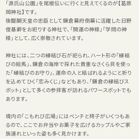
「源氏山公園」を尾根伝いに行くと見えてくるのが【葛原
岡神社】です。
後醍醐天皇の忠臣として鎌倉幕府倒幕に活躍した日野
俊基卿をお祀りする神社で、「開運の神様」「学問の神
様」として、広く崇敬されています。
神社には、二つの縁結び石が祀られ、ハート形の「縁結
びの絵馬」、鎌倉の海岸で採れた貴重なさくら貝を使っ
た「縁結びのお守り」、運命の人と結ばれるようにと祈り
を込めてひく「恋みくじ」などもあり、「鎌倉の縁結びス
ポット」として多くの参拝客が訪れるパワースポットでも
あります。
境内の「こもれび広場」にはベンチと椅子がいくつもあ
るので、ここでお弁当やお菓子を広げるカップルやご家
族連れといった姿も多く見かけます。