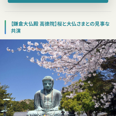
【鎌倉大仏殿 高徳院】桜と大仏さまとの見事な
共演