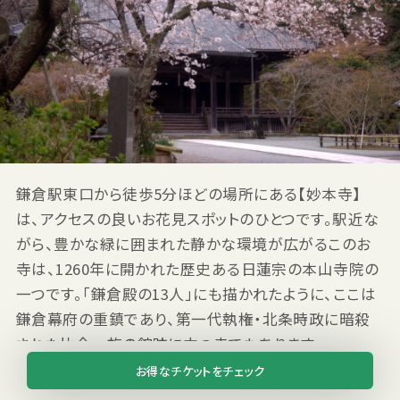
鎌倉駅東口から徒歩5分ほどの場所にある【妙本寺】
は、アクセスの良いお花見スポットのひとつです。駅近な
がら、豊かな緑に囲まれた静かな環境が広がるこのお
寺は、1260年に開かれた歴史ある日蓮宗の本山寺院の
一つです。「鎌倉殿の13人」にも描かれたように、ここは
鎌倉幕府の重鎮であり、第一代執権・北条時政に暗殺
された比企一族の館跡に立つ寺でもあります。
お得なチケットをチェック
境内にある宗祖日蓮聖人の木像を安置する祖師堂は、