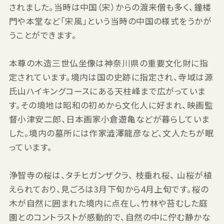
されました。当時は中国（宋）からの渡来僧も多く、鐘楼
門や本堂など「宋風」という当時の中国の様式をうかが
うことができます。
本尊の木造三世仏坐像は神奈川県の重要文化財に指
定されています。境内は国の史跡に指定され、寺域は源
氏山ハイキングコースにある天柱峰まで広がっていま
す。その境地は昭和の初めから文化人に好まれ、映画監
督小津安二郎、日本画家小倉遊亀などが暮らしていま
した。境内の墓所には作家澁澤龍彦など、文人たちが眠
っています。
浄智寺の桜は、タチヒガンザクラ、 枝垂れ桜、 山桜が植
えられており、見ごろは3月下旬から4月上旬です。桜の
木が自然に囲まれた境内に点在し、竹林や苔むした庭
園とのコントラストが感動的で、自然の中に佇む静かな