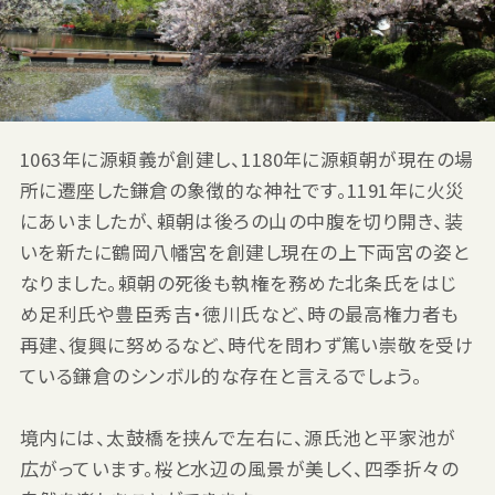
1063年に源頼義が創建し、1180年に源頼朝が現在の場
所に遷座した鎌倉の象徴的な神社です。1191年に火災
にあいましたが、頼朝は後ろの山の中腹を切り開き、装
いを新たに鶴岡八幡宮を創建し現在の上下両宮の姿と
なりました。頼朝の死後も執権を務めた北条氏をはじ
め足利氏や豊臣秀吉・徳川氏など、時の最高権力者も
再建、復興に努めるなど、時代を問わず篤い崇敬を受け
ている鎌倉のシンボル的な存在と言えるでしょう。
境内には、太鼓橋を挟んで左右に、源氏池と平家池が
広がっています。桜と水辺の風景が美しく、四季折々の