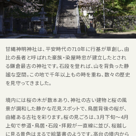
甘縄神明神社は、平安時代の710年に行基が草創し、由
比の長者と呼ばれた豪族・染屋時忠が建立したとされ
る鎌倉最古の神社です。石段を登れば、山を背負った静
謐な空間。この地で千年以上もの時を重ね、数々の歴史
を見守ってきました。
境内には桜の木が数本あり、神社の古い建物と桜の風
景が調和した静かな花見スポットで、鳥居背後の桜が、
由緒ある古社を彩ります。桜の見ごろは、3月下旬〜4月
上旬で参道・鳥居・石段・拝殿が一直線に並び、桜越し
に見る景色はまるで絵葉書のようです。高台の境内から