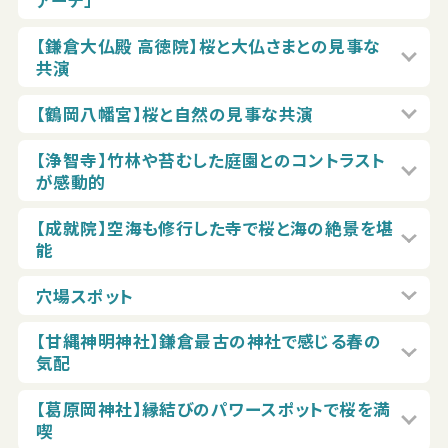
アーチ」
【鎌倉大仏殿 高徳院】桜と大仏さまとの見事な
共演
【鶴岡八幡宮】桜と自然の見事な共演
【浄智寺】竹林や苔むした庭園とのコントラスト
が感動的
【成就院】空海も修行した寺で桜と海の絶景を堪
能
穴場スポット
【甘縄神明神社】鎌倉最古の神社で感じる春の
気配
【葛原岡神社】縁結びのパワースポットで桜を満
喫