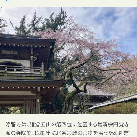
浄智寺は、鎌倉五山の第四位に位置する臨済宗円覚寺
派の寺院で、1281年に北条宗政の菩提を弔うため創建