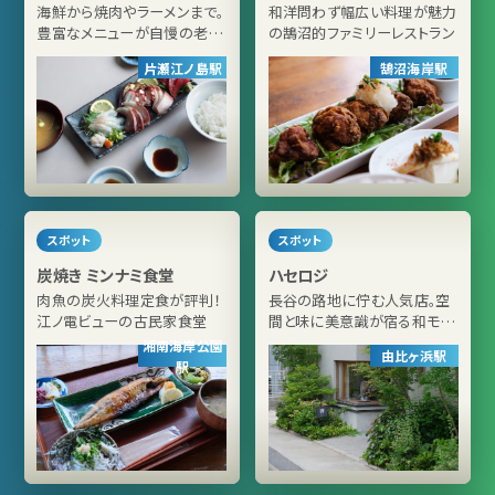
海鮮から焼肉やラーメンまで。
和洋問わず幅広い料理が魅力
豊富なメニューが自慢の老舗
の鵠沼的ファミリーレストラン
食堂
片瀬江ノ島駅
鵠沼海岸駅
スポット
スポット
炭焼き ミンナミ食堂
ハセロジ
肉魚の炭火料理定食が評判！
長谷の路地に佇む人気店。空
江ノ電ビューの古民家食堂
間と味に美意識が宿る和モダ
ンな喫茶店
湘南海岸公園
由比ヶ浜駅
駅