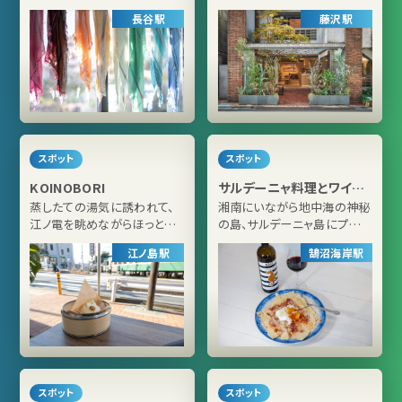
ン”に出会いに
デイカフェ
長谷駅
藤沢駅
スポット
スポット
KOINOBORI
サルデーニャ料理とワイン
greco
蒸したての湯気に誘われて、
湘南にいながら地中海の神秘
江ノ電を眺めながらほっとひ
の島、サルデーニャ島にプチト
と息
リップ！
江ノ島駅
鵠沼海岸駅
スポット
スポット