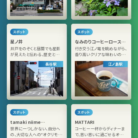
スポット
スポット
星ノ井
なみのりコーヒーロースタ
リー 江ノ島店
井戸をのぞくと昼間でも星影
行き交う江ノ電を眺めながら、
が見えたと伝わる、歴史と伝
香り高いクリアな味わいの自
説のスポットへ
家焙煎コーヒーを
長谷駅
江ノ島駅
スポット
スポット
tamaki niime
MATTARI
okurimon
世界に一つしかない、自分へ
コーヒー一杯からディナーま
の、大切な人への“オクリモ
で、思い思いに過ごせるオール