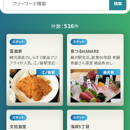
検索
516
件数：
件
スポット
スポット
喜食家
魚つるHANARE
網元直送のしらすと絶品アジ
藤沢駅至近。創業90年超 老舗
フライが人気。江ノ島駅至近の
魚屋さん直営 絶品魚めしが
定食店（江ノ島駅）
人気のお店
江ノ島駅
藤沢駅
スポット
スポット
文佐食堂
海岸5丁目