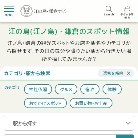
Search
チケットを
MENU
使う
江の島(江ノ島)・鎌倉のスポット情報
江ノ島・鎌倉の観光スポットやお店を駅名やカテゴリか
ら探せます。
その日の気分や降りたい駅から行きたい場
所を探してみませんか？
カテゴリ・駅から検索
選択を解除
カテゴリ
神社仏閣
グルメ
宿泊
体験
おでかけスポット
お買い物・お土産
駅から探す