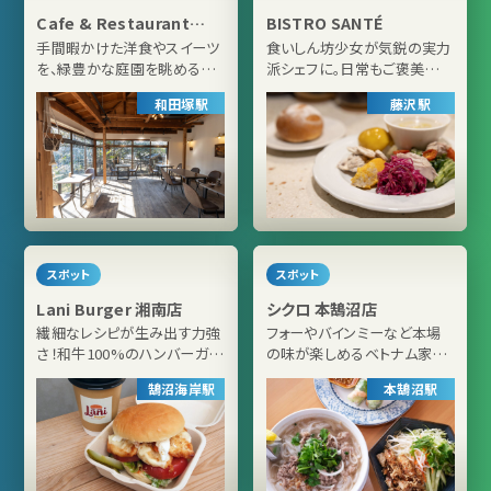
Cafe & Restaurant
BISTRO SANTÉ
EGAO
手間暇かけた洋食やスイーツ
食いしん坊少女が気鋭の実力
を、緑豊かな庭園を眺める鎌
派シェフに。日常もご褒美にも
倉の古民家で
通いたくなるビストロ
和田塚駅
藤沢駅
スポット
スポット
Lani Burger 湘南店
シクロ 本鵠沼店
繊細なレシピが生み出す力強
フォーやバインミーなど本場
さ！和牛100%のハンバーガー
の味が楽しめるベトナム家庭
が人気のお店
料理の専門店
鵠沼海岸駅
本鵠沼駅