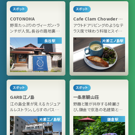
スポット
スポット
COTONOHA
Cafe Clam Chowder 江
の島
野菜たっぷりのヴィーガン・ラ
アウトドアリビングのようなテ
ンチが人気。長谷の路地裏に
ラス席で味わう料理とスイー
佇む築100年の古民家カフェ
ツが評判「Cafe Clam
長谷駅
片瀬江ノ島駅
Chowder 江の島」
スポット
スポット
GARB江ノ島
一条恵観山荘
江の島全景が見えるカジュア
野趣と雅が共存する綺麗さ
ルレストラン。しらすのパスタや
び。鎌倉で京洛の名建築と庭
ナポリ風ピザが評判「GARB江
園を体験できる「一条恵観山
片瀬江ノ島駅
鎌倉駅
ノ島」
荘」