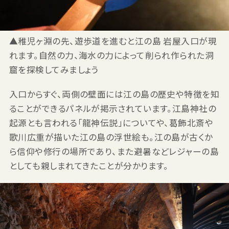
▲稚児ヶ淵の先、遊歩道を進むと江の島 岩屋入口が現
れます。自然の力、海水の力によって削られ作られた洞
窟を探検してみましょう
入口からすぐ、両側の壁面には江の島の歴史や特徴を知
ることができるパネルが掲示されています。江島神社の
起源とも言われる「龍神伝説」についてや、葛飾北斎や
歌川広重が描いた江の島の浮世絵も。江の島が古くか
ら信仰や修行の場所であり、また避暑などレジャーの島
としても親しまれてきたことが分かります。