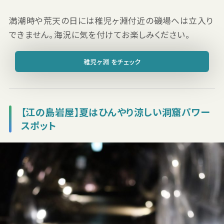
満潮時や荒天の日には稚児ヶ淵付近の磯場へは立入り
できません。海況に気を付けてお楽しみください。
稚児ヶ淵 をチェック
【江の島岩屋】夏はひんやり涼しい洞窟パワー
スポット