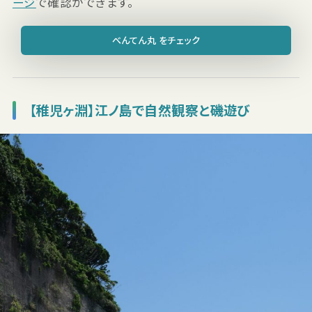
ージ
で確認ができます。
べんてん丸 をチェック
【稚児ヶ淵】江ノ島で自然観察と磯遊び