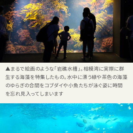
▲まるで絵画のような「岩礁水槽」。相模湾に実際に群
生する海藻を特集したもの。水中に漂う緑や茶色の海藻
のゆらぎの合間をコブダイや小魚たちが泳ぐ姿に時間
を忘れ見入ってしまいます