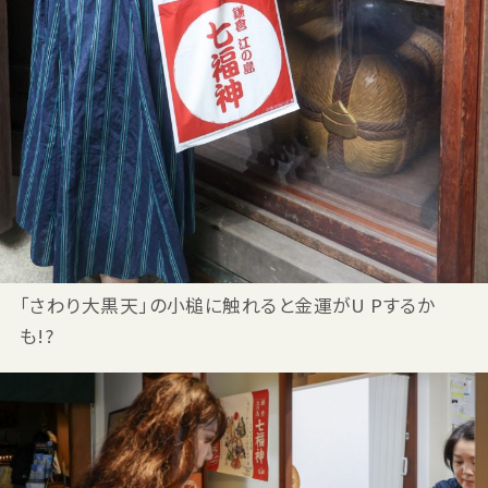
「さわり大黒天」の小槌に触れると金運がU Pするか
も!?