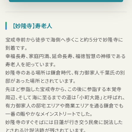
【妙隆寺】寿老人
宝戒寺前から徒歩で海側へ歩くこと約５分で妙隆寺に
到着です。
幸福長寿、家庭円満、延命長寿、福徳智慧の神様である
寿老人を祀っています。
妙隆寺のある場所は鎌倉時代、有力御家人千葉氏の別
邸があった場所とされています。
先ほど参詣した宝戒寺から、この後に参詣する本覚寺
周辺、そして海に至るまでの道は「小町大路」と呼ばれ、
有力御家人の邸宅エリアや商業エリアを通る鎌倉でも
一番の賑やかなメインストリートでした。
妙隆寺のすぐそばには日蓮が行き交う民衆に説法した
とされる辻説法跡が残されています。