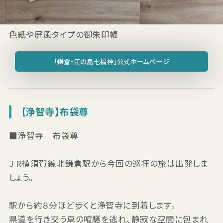
色紙や屏風タイプの御朱印帳
「鎌倉・江の島七福神」公式ホームページ
【浄智寺】布袋尊
■浄智寺 布袋尊
J R横須賀線北鎌倉駅から今回の巡拝の旅は出発しま
しょう。
駅から約８分ほど歩くと浄智寺に到着します。
県道を行き交う車の喧騒を逃れ、静寂な空間に包まれ