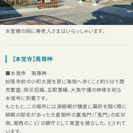
本堂横の祠に寿老人さまはいらっしゃいます。
【本覚寺】夷尊神
■本覚寺 夷尊神
妙隆寺前の小町大路を更に海側へ歩くこと約５分で商
売繁盛、除災招福、五穀豊穣、大魚守護の神様を祀る
本覚寺に到着です。
もともと、この場所には源頼朝が鎌倉に幕府を開く際に
頼朝の邸宅があった大倉御所の裏鬼門（「鬼門」の反対
側、南西のこと）の鎮守として夷堂を建立した、とされて
います。