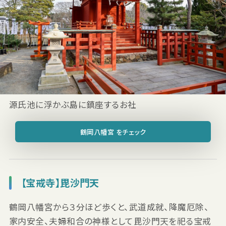
源氏池に浮かぶ島に鎮座するお社
鶴岡八幡宮 をチェック
【宝戒寺】毘沙門天
鶴岡八幡宮から３分ほど歩くと、武道成就、降魔厄除、
家内安全、夫婦和合の神様として毘沙門天を祀る宝戒