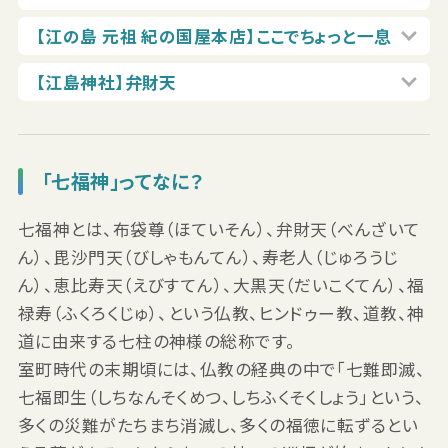
【江の島 元祖 紀の国屋本店】ここでちょっと一息
【江島神社】弁財天
「七福神」ってなに？
七福神とは、布袋尊（ほていそん）、弁財天（べんざいて
ん）、毘沙門天（びしゃもんてん）、寿老人（じゅろうじ
ん）、恵比寿天（えびすてん）、大黒天（だいこくてん）、福
禄寿（ふくろくじゅ）、という仏教、ヒンドゥー教、道教、神
道に由来する七柱の神様の総称です。
室町時代の末期頃には、仏教の経典の中で「七難即滅、
七福即生（しちなんそくめつ、しちふくそくしょう」という、
多くの災難がたちまち消滅し、多くの福徳に転ずるとい