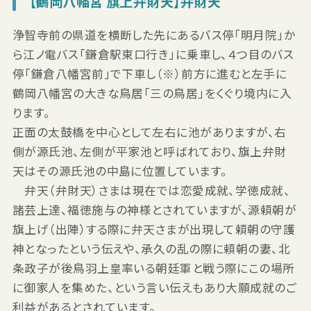
【鶴岡八幡宮 旗上弁財天】弁財天
浄智寺前の県道を横断した先にあるバス停「明月院」か
ら江ノ電バス「鎌倉駅東口行き」に乗車し、４つ目のバス
停「鎌倉八幡宮前」で下車し（※）前方に進むと左手に
鶴岡八幡宮の大きな鳥居「三の鳥居」をくぐり境内に入
ります。
正面の太鼓橋を中心として左右に池がありますが、右
側が源氏池、左側が平家池と呼ばれており、旗上弁財
天はその源氏池の中島に位置しています。
弁天（弁財天）さまは現在では恋愛成就、学徳成就、
諸芸上達、福徳施与の神様とされていますが、源頼朝が
旗上げ（出陣）する際に弁天さまが出現して頼朝の守護
神となったという伝えや、承久の乱の際に頼朝の妻、北
条政子が後鳥羽上皇率いる朝廷軍と戦う際にこの場所
に御家人を集めた、という言い伝えもあり大願成就のご
利益があるとされています。