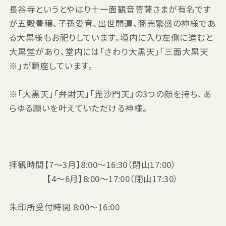
長谷寺というとやはり十一面観音菩薩さまが有名です
が五穀豊穣、子孫愛育、出世開運、商売繁盛の神様であ
る大黒様もお祀りしています。境内に入り左側に進むと
大黒堂があり、堂内には「さわり大黒天」「三面大黒天
※」が鎮座しています。
※「大黒天」「弁財天」「毘沙門天」の3つの顔を持ち、あ
らゆる願いを叶えていただける神様。
拝観時間【7～3月】8:00～16:30（閉山17:00）
【4～6月】8:00～17:00（閉山17:30）
朱印所受付時間 8:00〜16:00