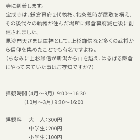
寺に到着します。
宝戒寺は、鎌倉幕府２代執権、北条義時が屋敷を構え、
その後代々の執権が住んだ場所に鎌倉幕府滅亡後に創
建されました。
毘沙門天さまは軍神として、上杉謙信など多くの武将か
ら信仰を集めたことでも有名ですよね。
（ちなみに上杉謙信が新潟から山を越え、はるばる鎌倉
にやって来ていた事はご存知ですか？）
拝観時間（4月～9月） 9:00～16:30
（10月～3月）9:30～16:00
拝観料 大 人：300円
中学生：200円
小学生：100円