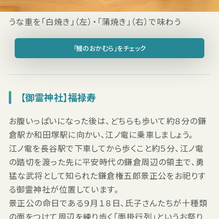
うな重を「白焼き」（左）・「蒲焼き」（右）で味わう
「鰻のおかむら」をチェック
【御霊神社】福禄寿
お腹いっぱいになった後は、どちらも歩いて約８分の鎌
倉駅か和田塚駅に向かい、江ノ電に乗車しましょう。
江ノ電を長谷駅で下車してから歩くこと約５分、江ノ電
の踏切を渡った先に平安時代の鎌倉周辺の領主で、勇
猛な武将として知られた鎌倉権五郎景正公をお祀りす
る御霊神社が位置しています。
景正公の命日である９月１８日、氏子さんたちが十種類
の面をつけて周辺を練り歩く「面掛行列」というお祭り