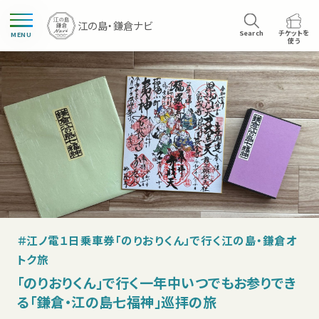
Search
チケットを
MENU
使う
＃江ノ電１日乗車券「のりおりくん」で行く江の島・鎌倉オ
トク旅
「のりおりくん」で行く一年中いつでもお参りでき
る「鎌倉・江の島七福神」巡拝の旅