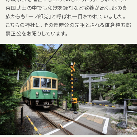
東国武士の中でも和歌を詠むなど教養が高く、都の貴
族からも「一ノ郎党」と呼ばれ一目おかれていました。
こちらの神社は、その景時公の先祖とされる鎌倉権五郎
景正公をお祀りしています。