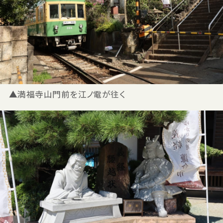
▲満福寺山門前を江ノ電が往く