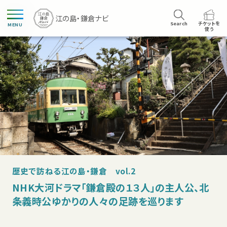
Search
チケットを
MENU
使う
歴史で訪ねる江の島・鎌倉 vol.2
NHK大河ドラマ「鎌倉殿の１３人」の主人公、北
条義時公ゆかりの人々の足跡を巡ります