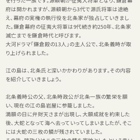
を行った一族です。源頼朝が征夷大将軍となり、鎌倉幕
府は開かれますが、源頼朝から3代で源氏将軍は途絶
え、幕府の実権の執行役を北条家が独占していきまし
た。鎌倉幕府の征夷大将軍は9代続き約250年、北条家
滅亡までを鎌倉時代と呼びます。
大河ドラマ「鎌倉殿の13人」の主人公で、北条義時が取
り上げられました。
江の島は、北条氏と深いかかわりがあります。その内容
を紹介していきましょう。
北条義時公の父、北条時政公が北条一族の繁栄を願
い、現在の江の島岩屋に参籠しました。
満願の日に弁財天さまが出現し、大願成就を約束した
後、大蛇となって海へ去っていってしまいましたが、そこ
には大蛇の三枚の鱗が残されていました。