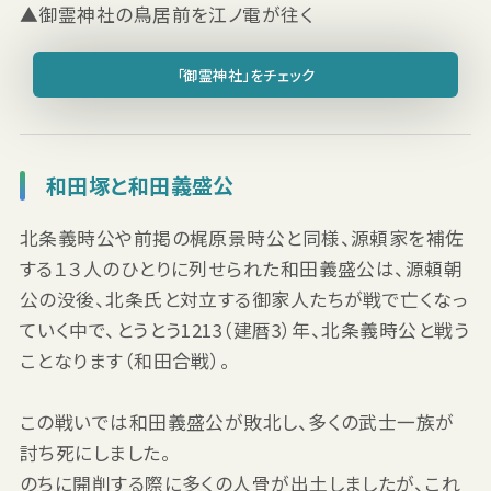
▲御霊神社の鳥居前を江ノ電が往く
「御霊神社」をチェック
和田塚と和田義盛公
北条義時公や前掲の梶原景時公と同様、源頼家を補佐
する１３人のひとりに列せられた和田義盛公は、源頼朝
公の没後、北条氏と対立する御家人たちが戦で亡くなっ
ていく中で、とうとう1213（建暦3）年、北条義時公と戦う
ことなります（和田合戦）。
この戦いでは和田義盛公が敗北し、多くの武士一族が
討ち死にしました。
のちに開削する際に多くの人骨が出土しましたが、これ