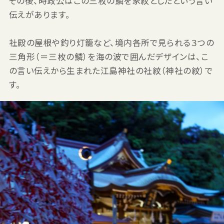
その後、時政公はこの三枚の鱗を家紋としたという言い
伝えがあります。
社殿の屋根や釣り灯籠など、境内各所で見られる３つの
三角形（＝三枚の鱗）を海の波で囲んだデザインは、こ
の言い伝えから生まれた江島神社の社紋（神社の紋）で
す。