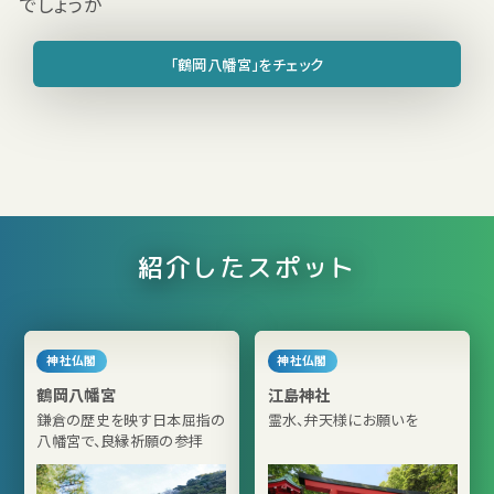
でしょうか
「鶴岡八幡宮」をチェック
紹介したスポット
神社仏閣
神社仏閣
鶴岡八幡宮
江島神社
鎌倉の歴史を映す日本屈指の
霊水、弁天様にお願いを
八幡宮で、良縁祈願の参拝