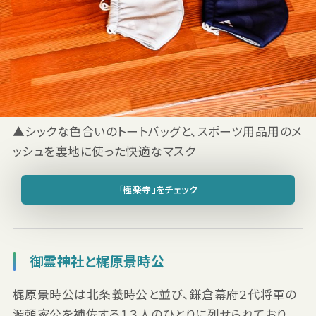
▲シックな色合いのトートバッグと、スポーツ用品用のメ
ッシュを裏地に使った快適なマスク
「極楽寺」をチェック
御霊神社と梶原景時公
梶原景時公は北条義時公と並び、鎌倉幕府２代将軍の
源頼家公を補佐する１３人のひとりに列せられており、