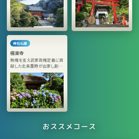
神社仏閣
極楽寺
執権を支え武家政権定着に貢
献した北条重時が出家し創建
した真言律宗の寺院
おススメコース