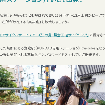
葉（ふゆもみじ）とも呼ばれており11月下旬〜12月上旬がピークで
紅葉の名所が散在する「奥鎌倉」を散策しましょう。
ェアサイクルサービスでいく江の島・鎌倉王道サイクリング」
で紹介さ
場所にある鎌倉駅（KUROAD専用ステーション）でe-bikeをピッ
で予約した後に通知される車体番号とパスワードを入力していざ出発です。