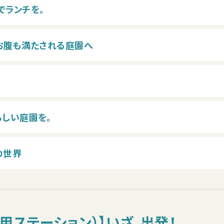
間でランチを。
てお腹も満たされる庭園へ
らしい庭園を。
の世界
専用ステーション）】いざ、出発！