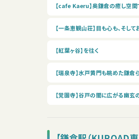
【cafe Kaeru】奥鎌倉の癒し空
【一条恵観山荘】目も心も、そし
【紅葉ヶ谷】を往く
【瑞泉寺】水戸黄門も眺めた鎌倉
【覚園寺】谷戸の闇に広がる幽玄
【鎌倉駅（KUROAD