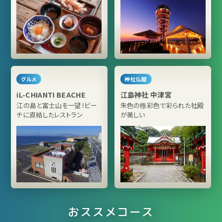
グルメ
神社仏閣
iL-CHIANTI BEACHE
江島神社 中津宮
江の島と富士山を一望！ビー
朱色の極彩色で彩られた社殿
チに直結したレストラン
が美しい
おススメコース