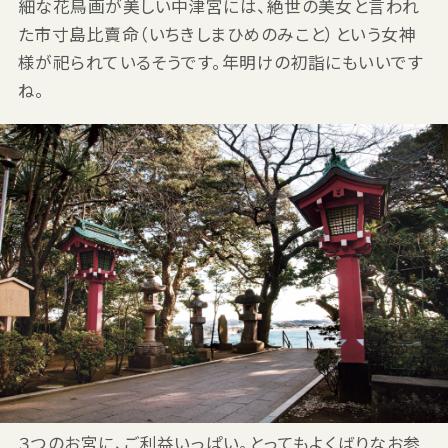
細な花鳥画が美しい中津宮には、絶世の美女と言われ
た市寸島比賣命（いちきしまひめのみこと）という女神
様が祀られているそうです。年明けの初詣にもいいです
ね。
３つのお宮に、ご利益いっぱい。とってもよくばりなお参