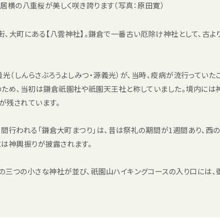
居横の八重桜が美しく咲き誇ります（写真：原田寛）
街、大町にある【八雲神社】。鎌倉で一番古い厄除け神社として、古よ
郎義光（しんらさぶろうよしみつ・源義光）が、当時、疫病が流行ってい
のため、当初は鎌倉祇園社や祇園天王社と称していました。境内には
が残されています。
３日間行われる「鎌倉大町まつり」は、昔は祭礼の期間が1週間あり、
には神輿振りが披露されます。
の三つの小さな神社が並び、祇園山ハイキングコースの入り口には、