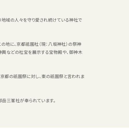
り地域の人々を守り愛され続けている神社で
たこの地に、京都祗園社（現：八坂神社）の祭神
神輿などの社宝を展示する宝物殿や、御神木
西の京都の祇園祭に対し、東の祇園祭と言われま
御岳三峯社が奉られています。