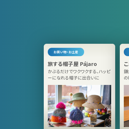
お買い物・お土産
旅する帽子屋 Pájaro
こ
かぶるだけでワクワクする、ハッピ
鎌
ーになれる帽子に出合いに
の