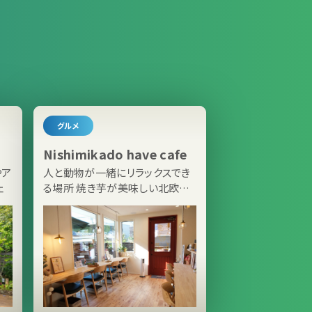
グルメ
Nishimikado have cafe
やア
人と動物が一緒にリラックスでき
ェ
る場所 焼き芋が美味しい北欧風
カフェ（鎌倉駅）