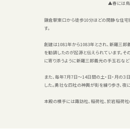
▲春には鳥
鎌倉駅東口から徒歩10分ほどの閑静な住宅
す。
創建は1081年から1083年とされ、新羅三
を勧請したのが起源と伝えられています。そ
に寄り添うように新羅三郎義光の手玉石など
また、毎年7月7日〜14日間の土・日・月の
した。勇壮な四社の神輿が街を練り歩き、夜
本殿の横手には諏訪社、稲荷社、於岩稲荷社