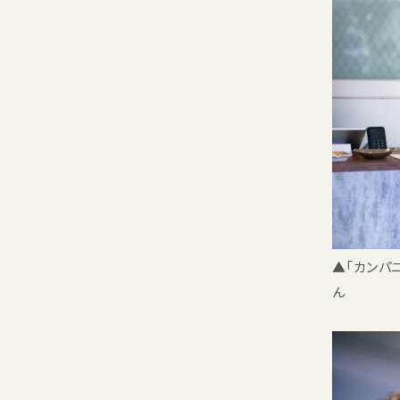
▲「カンパ
ん