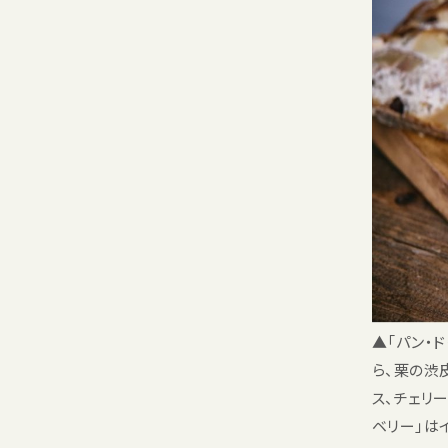
▲「パン・
ら、栗の渋
ス、チェリ
ベリー」は