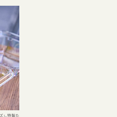
ズ」、特製た