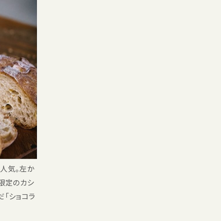
番人気。左か
春限定のカシ
だ「ショコラ