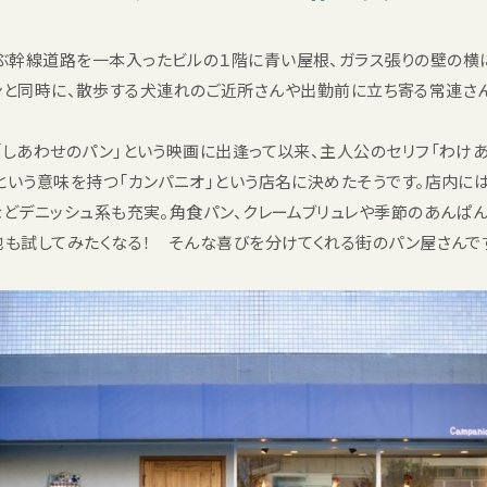
ぶ幹線道路を一本入ったビルの１階に青い屋根、ガラス張りの壁の
オープンと同時に、散歩する犬連れのご近所さんや出勤前に立ち寄る常連
「しあわせのパン」という映画に出逢って以来、主人公のセリフ「わけ
という意味を持つ「カンパニオ」という店名に決めたそうです。店内に
などデニッシュ系も充実。角食パン、クレームブリュレや季節のあんぱ
他も試してみたくなる！ そんな喜びを分けてくれる街のパン屋さんで