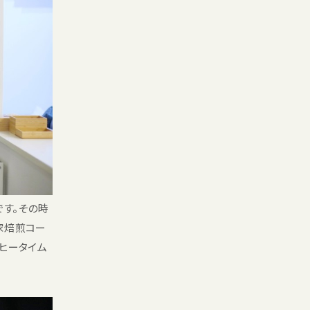
です。その時
家焙煎コー
ヒータイム