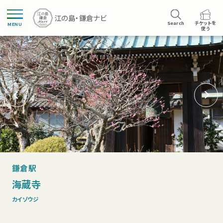
Search
チケットを
MENU
使う
鎌倉駅
海蔵寺
カイゾウジ