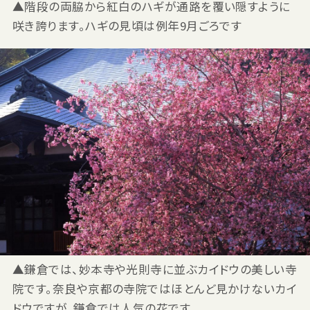
▲階段の両脇から紅白のハギが通路を覆い隠すように
咲き誇ります。ハギの見頃は例年9月ごろです
▲鎌倉では、妙本寺や光則寺に並ぶカイドウの美しい寺
院です。奈良や京都の寺院ではほとんど見かけないカイ
ドウですが、鎌倉では人気の花です