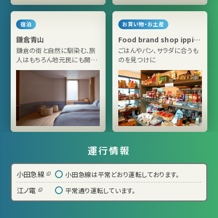
宿泊
お買い物・お土産
鎌倉青山
Food brand shop ippin
Kamakura
鎌倉の街と自然に馴染む、旅
ごはんやパン、サラダに合うも
人はもちろん地元民にも開か
のを見つけに
れたホテル
運行情報
小田急線
小田急線は平常どおり運転しております。
江ノ電
平常通り運転しています。