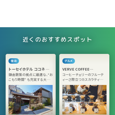
近くのおすすめスポット
宿泊
グルメ
トーセイホテル ココネ 鎌
VERVE COFFEE
倉
ROASTERS KAMAKURA
鎌倉散策の拠点に最適な、“お
コーヒーチェリーのフルーテ
こもり時間" も充実する大浴
ィーさ際立つカスカラティーを
場付きホテル
お試しあれ！