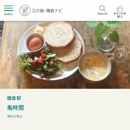
Search
チケットを
MENU
使う
鎌倉駅
亀時間
カメジカン