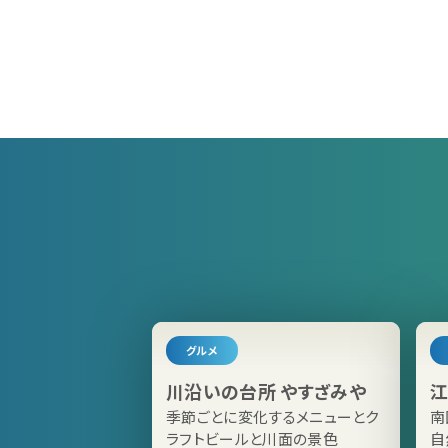
グルメ
川沿いの台所 やすざみや
江
季節ごとに変化するメニューとク
南
ラフトビールと川面の景色
自