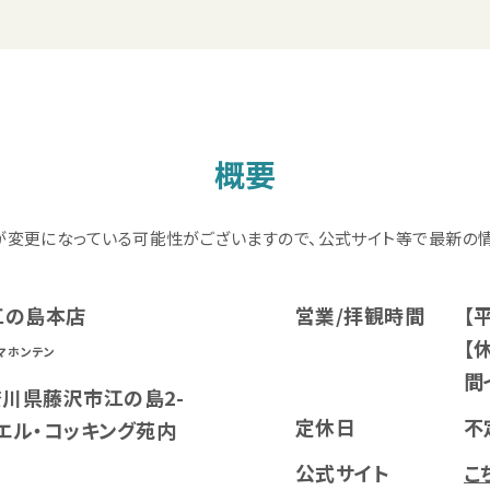
概要
が変更になっている可能性がございますので、公式サイト等で最新の情
南江の島本店
営業/拝観時間
【平
【休
マホンテン
間
神奈川県藤沢市江の島2-
定休日
不
ムエル・コッキング苑内
公式サイト
こ