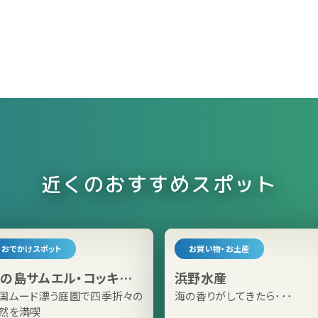
近くのおすすめスポット
おでかけスポット
お買い物・お土産
の島サムエル・コッキング
浜野水産
苑
国ムード漂う庭園で四季折々の
海の香りがしてきたら･･･
然を満喫