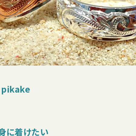
 pikake
身に着けたい