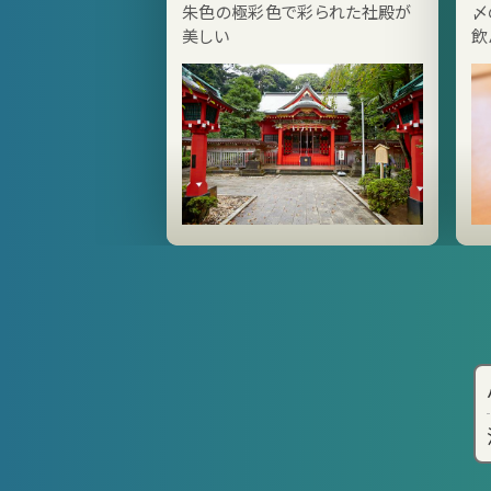
朱色の極彩色で彩られた社殿が
〆
美しい
飲
ー