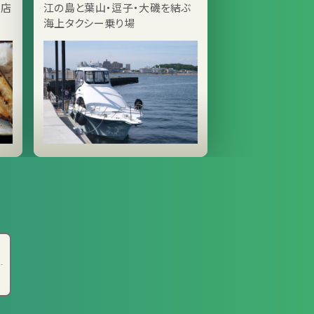
門店
江の島と葉山・逗子・大磯を結ぶ
海上タクシー乗り場