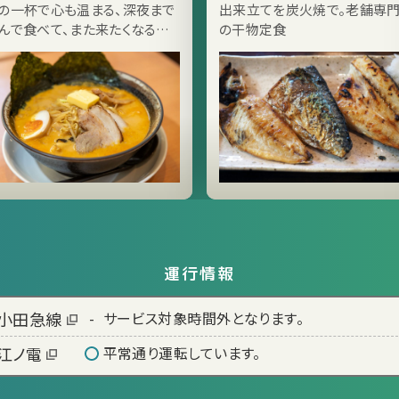
の一杯で心も温まる、深夜まで
出来立てを炭火焼で。老舗専
んで食べて、また来たくなるラ
の干物定食
メン居酒屋
運行情報
小田急線
-
サービス対象時間外となります。
江ノ電
平常通り運転しています。