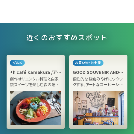
近くのおすすめスポット
グルメ
お買い物・お土産
+h café kamakura /アッ
GOOD SOUVENIR AND
シュカフェ カマクラ
COFFEE
創作オリエンタル料理と自家
個性的な鎌倉みやげにワクワ
製スイーツを楽しむ森の隠れ
クする、アートなコーヒーショ
家カフェ
ップ