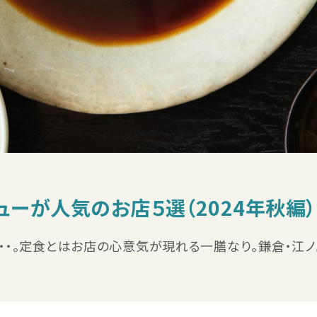
ューが人気のお店５選（2024年秋編）
・・。定食とはお店の心意気が現れる一膳なり。鎌倉・江