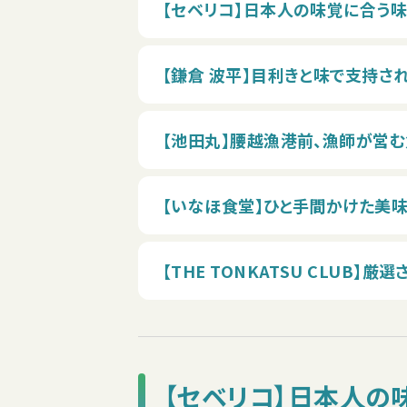
【セベリコ】日本人の味覚に合う
【鎌倉 波平】目利きと味で支持さ
【池田丸】腰越漁港前、漁師が営む
【いなほ食堂】ひと手間かけた美
【THE TONKATSU CLU
【セベリコ】日本人の