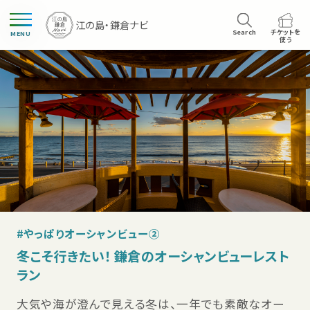
Search
チケットを
MENU
使う
#やっぱりオーシャンビュー②
冬こそ行きたい！ 鎌倉のオーシャンビューレスト
ラン
大気や海が澄んで見える冬は、一年でも素敵なオー