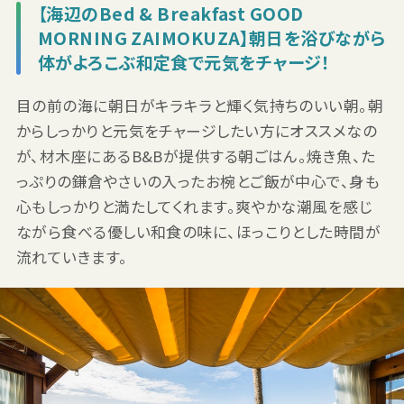
【海辺のBed & Breakfast GOOD
MORNING ZAIMOKUZA】朝日を浴びながら
体がよろこぶ和定食で元気をチャージ！
目の前の海に朝日がキラキラと輝く気持ちのいい朝。朝
からしっかりと元気をチャージしたい方にオススメなの
が、材木座にあるB&Bが提供する朝ごはん。焼き魚、た
っぷりの鎌倉やさいの入ったお椀とご飯が中心で、身も
心もしっかりと満たしてくれます。爽やかな潮風を感じ
ながら食べる優しい和食の味に、ほっこりとした時間が
流れていきます。