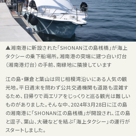
▲湘南港に新設された「SHONAN江の島桟橋」が海上
タクシーの乗下船場所。湘南港の突端に建つ白い灯台
（湘南港灯台）の手前、南緑地に隣接しています
江の島・鎌倉と葉山は同じ相模湾沿いにある人気の観
光地。平日週末を問わず公共交通機関も道路も混雑す
るため、日帰りで両エリアをじっくりと巡る観光は難しい
ものがありました。そんな中、2024年3月28日に江の島
の湘南港に「SHONAN江の島桟橋」が開設され、江の島
と逗子、葉山、大磯などを結ぶ「海上タクシー」の運行が
スタートしました。