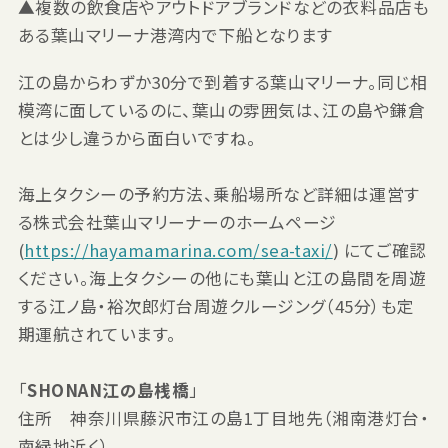
▲複数の飲食店やアウトドアブランドなどの衣料品店も
ある葉山マリーナ港湾内で下船となります
江の島からわずか30分で到着する葉山マリーナ。同じ相
模湾に面しているのに、葉山の雰囲気は、江の島や鎌倉
とは少し違うから面白いですね。
海上タクシーの予約方法、乗船場所など詳細は運営す
る株式会社葉山マリーナーのホームページ
(
https://hayamamarina.com/sea-taxi/
) にてご確認
ください。海上タクシーの他にも葉山と江の島間を周遊
する江ノ島・裕次郎灯台周遊クルージング（45分）も定
期運航されています。
「
SHONAN江の島桟橋
」
住所 神奈川県藤沢市江の島1丁目地先（湘南港灯台・
南緑地近く）