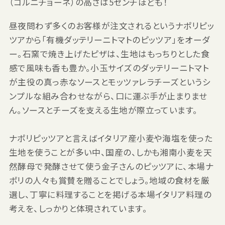
（コルニチョーネ）の高さは5センチほども！
昼夜問わず多くのお客様が注文されるというナポリピッ
ツアから「有機ダッテリーニトマトのピッツア」をオーダ
ー。石窯で焼き上げたピザは、生地はもっちりとした食
感で風味も香も豊か。小玉サイズのダッテリーニトマト
が主役の真っ赤なソースとモッツァレラチーズというシ
ンプルな組み合わせながら、口に運ぶ手が止まりませ
ん。ソースとチーズを支える生地が際立っています。
ナポリピッツアと言えばイタリア産小麦や海塩を使った
生地を使うことが多い中、国産の、しかも湘南小麦を天
然酵母で発酵させて使う金子さんのピッツアに、本場ナ
ポリの人々も賞賛を贈ることでしょう。地域の食材を厳
選し、丁寧に料理することを掲げる本場イタリア料理の
考えを、しっかりと体現されています。