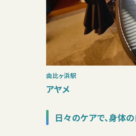
由比ヶ浜駅
アヤメ
日々のケアで、身体の