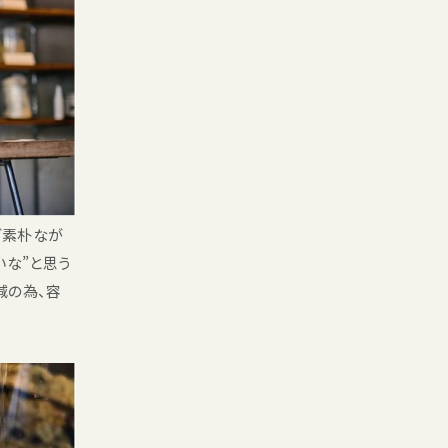
ど素朴なが
いな”と思う
減の為、容