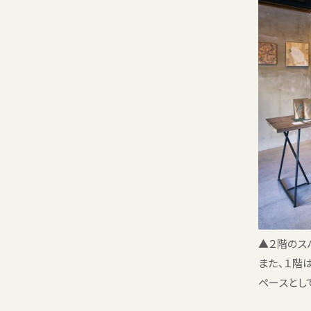
▲２階のス
また、１階
ペースとし