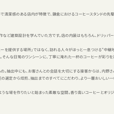
プルで清潔感のある店内が特徴で、鎌倉におけるコーヒースタンドの先
作など建築設計を学んでいた方です。店の内装はもちろん、ドリッパー
ヒーを提供する場所」ではなく、訪れる人々がほっと一息つける“中継
。そんな日常のワンシーンに、丁寧に淹れた一杯のコーヒーが彩りを
もの。抽出中にも、お客さんとの会話を大切にする接客からは、内野
、豆の選定から焙煎、抽出までのすべてにこだわり、より一層おいしい
ような場を作りたいと始まった素敵な空間。香り高いコーヒーとオリジ