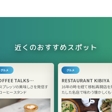
近くのおすすめスポット
グルメ
グルメ
OFFEE TALKS
RESTAURANT KIBIYA
AMAKURA
スプレッソの美味しさを発信す
16年の時を経て移転再開店を
コーヒースタンド
たした名店で味わう懐かしくも
しい王道の洋食