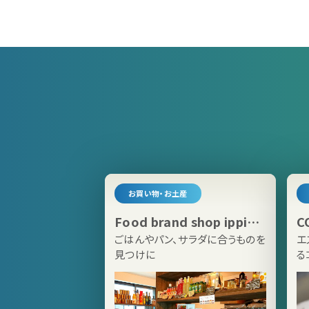
お買い物・お土産
Food brand shop ippin
C
Kamakura
K
ごはんやパン、サラダに合うものを
エ
見つけに
る