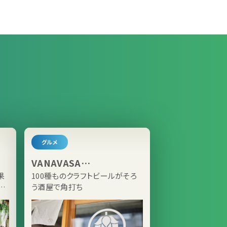
グルメ
VANAVASA
BEER+GALLERY
果
100種ものクラフトビールがそろ
新
う酒屋で角打ち