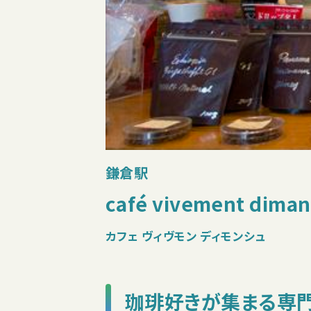
鎌倉駅
café vivement dima
カフェ ヴィヴモン ディモンシュ
珈琲好きが集まる専