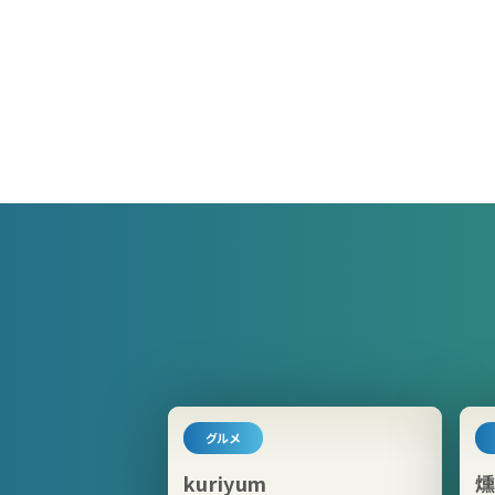
グルメ
kuriyum
燻