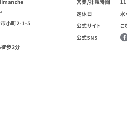
 dimanche
営業/拝観時間
11
ュ
定休日
水
倉市小町2-1-5
公式サイト
こ
公式SNS
ら徒歩2分