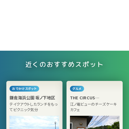
近くのおすすめスポット
おでかけスポット
グルメ
鎌倉海浜公園 坂ノ下地区
THE CIRCUS
KAMAKURA
テイクアウトしたランチをもっ
江ノ電ビューのチーズケーキ
てピクニック気分
カフェ