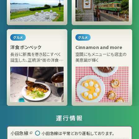
グルメ
グルメ
洋食 ボンベック
Cinnamon and more
長谷に新風を巻き起こすべく
空間にもメニューにも店主の
誕生した、正統派“街の洋食屋
美意識が輝く
さん”
運行情報
小田急線
小田急線は平常どおり運転しております。