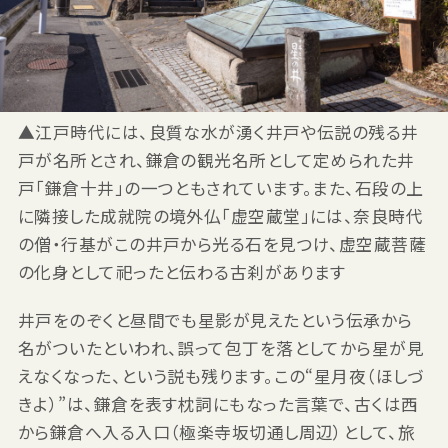
▲江戸時代には、良質な水が湧く井戸や伝説の残る井
戸が名所とされ、鎌倉の観光名所として定められた井
戸「鎌倉十井」の一つともされています。また、石段の上
に隣接した成就院の境外仏「虚空蔵堂」には、奈良時代
の僧・行基がこの井戸から光る石を見つけ、虚空蔵菩薩
の化身として祀ったと伝わる古刹があります
井戸をのぞくと昼間でも星影が見えたという伝承から
名がついたといわれ、誤って包丁を落としてから星が見
えなくなった、という説も残ります。この“星月夜（ほしづ
きよ）”は、鎌倉を表す枕詞にもなった言葉で、古くは西
から鎌倉へ入る入口（極楽寺坂切通し周辺）として、旅