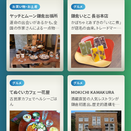
お買い物・お土産
グルメ
ヤッチとムーン鎌倉出張所
鎌倉いとこ 長谷本店
運命の出会いがあるかも。全
かぼちゃとあずきの「いとこ煮」
国の作家さんによる一点物が
が店名の由来。トレードマーク
並ぶ陶磁器専門店
の「かぼちゃのきんつば」を模
した黄色い暖簾がかわいい
グルメ
グルメ
てぬぐいカフェ 一花屋
MOKICHI KAMAKURA
古民家カフェでヘルシーごは
酒蔵直営の人気レストランが
ん
鎌倉初進出。歴史的遺構を活
かしたモダンな空間でいただ
くハーブ×蔵元発酵食材の創
作料理（MOKICHI
KAMAKURA）