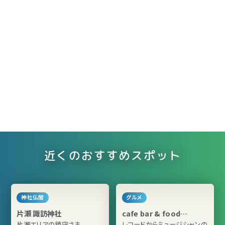
近くのおすすめスポット
神社仏閣
グルメ
片瀬 諏訪神社
cafe bar & food
soundmarket
片瀬エリアの鎮守さま
レコードからミュージシャンの