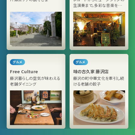
生演奏まで。多彩な音楽を手
作り料理とお酒とともに楽し
める老舗ミュージックバー
グルメ
グルメ
Free Culture
味の古久家 藤沢店
藤沢暮らしの空気が味わえる
藤沢の町中華文化を牽引し続
老舗ダイニング
ける老舗の餃子