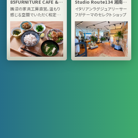
85FURNITURE CAFE &
Studio Route134 湘南江
GALLERY
ノ島店
鵠沼の家具工房直営。温もり
イタリアンラグジュアリーサー
感じる空間でいただく和定食
フがテーマのセレクトショップ
が評判のカフェ