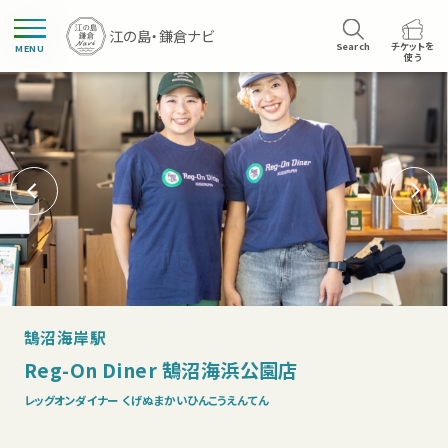
Search
チケットを
MENU
使う
鵠沼海岸駅
Reg-On Diner 鵠沼海浜公園店
レッグオンダイナー くげぬまかいひんこうえんてん