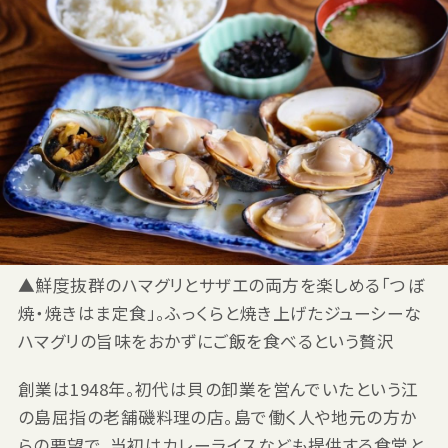
▲鮮度抜群のハマグリとサザエの両方を楽しめる「つぼ
焼・焼きはま定食」。ふっくらと焼き上げたジューシーな
ハマグリの旨味をおかずにご飯を食べるという贅沢
創業は1948年。初代は貝の卸業を営んでいたという江
の島屈指の老舗磯料理の店。島で働く人や地元の方か
らの要望で、当初はカレーライスなども提供する食堂と