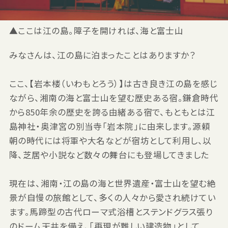
▲ここは江の島。障子を開ければ、海と富士山
みなさんは、江の島に泊まったことはありますか？
ここ、【岩本楼（いわもとろう）】は古き良き江の島を感じ
ながら、湘南の海と富士山を望む歴史ある宿。鎌倉時代
から850年余の歴史を誇る由緒ある宿で、もともとは江
島神社・奥津宮の別当寺「岩本院」に由来します。源頼
朝の時代には将軍や大名などが宿坊として利用し、以
降、芝居や小説など数々の舞台にも登場してきました
現在は、湘南・江の島の海と世界遺産・富士山を望む絶
景が自慢の旅館として、多くの人々から愛され続けてい
ます。馬蹄型の古代ローマ式浴槽とステンドグラス張り
のドーム天井を備え、「再現が難しい建造物」として