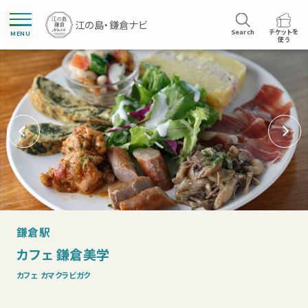
Search
チケットを
MENU
使う
鎌倉駅
カフェ 鎌倉美学
カフェ カマクラビガク