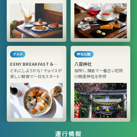
グルメ
神社仏閣
EENY BREAKFAST ＆
八雲神社
SHOP
どれにしようかな！ チョイスが
桜咲く、鎌倉で一番古い厄除
楽しい朝食で一日をスタート
け開運神社を参拝
運行情報