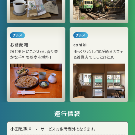
グルメ
グルメ
お蕎麦 結
cohiki
粉と出汁にこだわる、香り豊
ゆっくりと江ノ電が通るカフェ
かな手打ち蕎麦を堪能！
＆雑貨店でほっとひと息
運行情報
-
小田急線
サービス対象時間外となります。