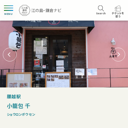
Search
チケットを
MENU
使う
腰越駅
小籠包 千
ショウロンポウ セン