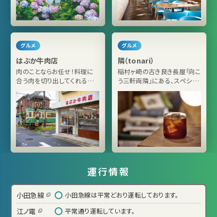
グルメ
グルメ
はぶか牛肉店
隣（tonari）
肉のことならお任せ！料理に
稲村ヶ崎の古き良き長屋「向こ
合う肉を切り出してくれる老
う三軒両隣」にある、スペシャ
舗精肉店
ルティコーヒーの店
運行情報
小田急線
小田急線は平常どおり運転しております。
江ノ電
平常通り運転しています。