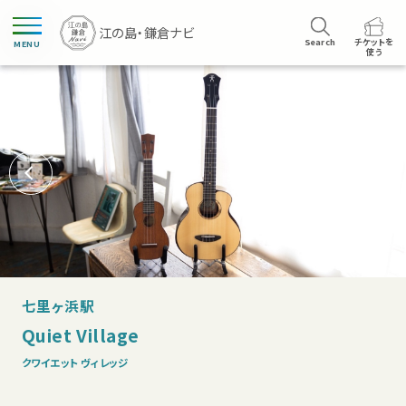
Search
チケットを
MENU
使う
七里ヶ浜駅
Quiet Village
クワイエット ヴィレッジ