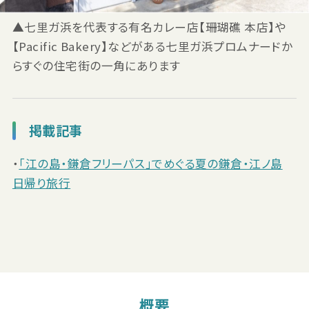
▲七里ガ浜を代表する有名カレー店【珊瑚礁 本店】や
【Pacific Bakery】などがある七里ガ浜プロムナードか
らすぐの住宅街の一角にあります
掲載記事
・
「江の島・鎌倉フリーパス」でめぐる夏の鎌倉・江ノ島
日帰り旅行
概要