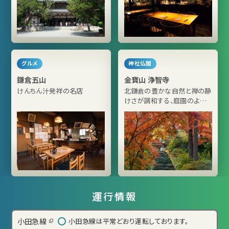
グルメ
神社仏閣
鎌倉五山
金寶山 浄智寺
けんちん汁発祥の名店
北鎌倉の豊かな自然と禅の静
けさが調和する、庭園のよう
な禅寺
運行情報
小田急線
小田急線は平常どおり運転しております。