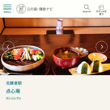
Search
チケットを
MENU
使う
北鎌倉駅
点心庵
テンシンアン