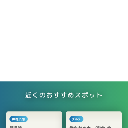
近くのおすすめスポット
神社仏閣
グルメ
明月院
鎌倉 鉢の木 （和食・会席