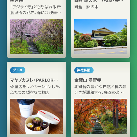
料理－ 鉢の木新館）
「アジサイ寺」とも呼ばれる鎌
鎌倉 鉢の木
倉屈指の花寺。春には枝垂れ
桜が鎌倉一見事に咲き誇る
グルメ
神社仏閣
マヤノカヌレ・PARLOR
金寶山 浄智寺
ROOM
骨董店をリノベーションした、
北鎌倉の豊かな自然と禅の静
ふたつの顔を持つお店
けさが調和する、庭園のよう
な禅寺