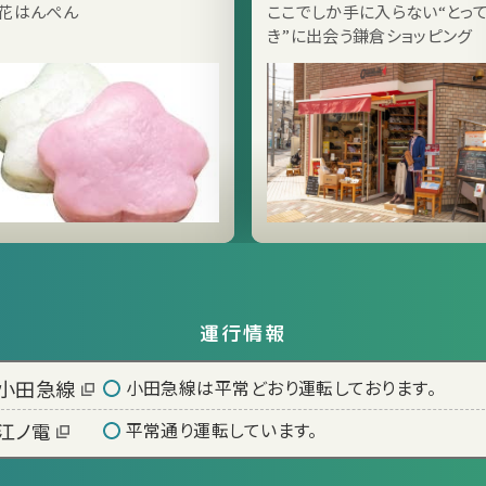
店 鎌倉店
花はんぺん
ここでしか手に入らない“とっ
き”に出会う鎌倉ショッピング
運行情報
小田急線
小田急線は平常どおり運転しております。
江ノ電
平常通り運転しています。