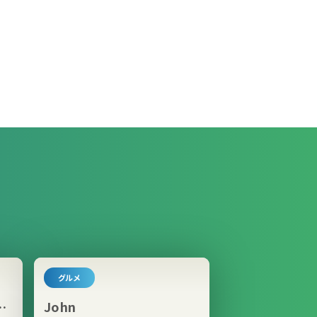
グルメ
お
John