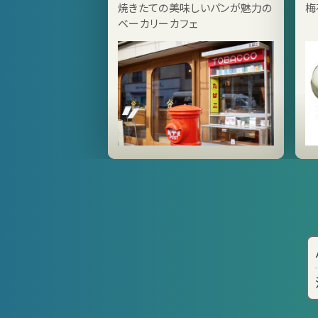
ガ浜商店
焼きたての美味しいパンが魅力の
梅
ベーカリーカフェ