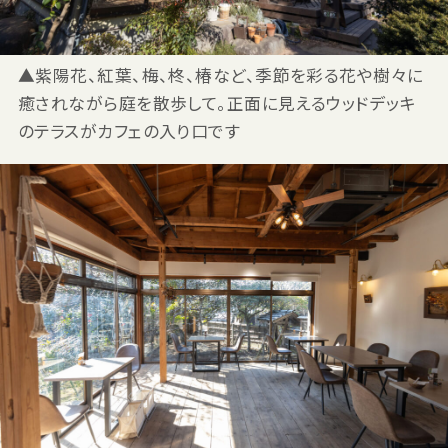
▲紫陽花、紅葉、梅、柊、椿など、季節を彩る花や樹々に
癒されながら庭を散歩して。正面に見えるウッドデッキ
のテラスがカフェの入り口です