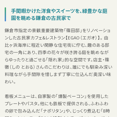
手間暇かけた洋食やスイーツを、緑豊かな庭
園を眺める鎌倉の古民家で
鎌倉市指定の景観重要建築物「篠田邸」をリノベーショ
ンした古民家カフェ&レストラン【EGAO（エガオ）】。 由
比ヶ浜海岸に程近い閑静な住宅街に佇む、趣のある邸
宅の一角にあり、四季の花々が咲き誇る庭を眺めなが
らゆったりと過ごせる「隠れ家」的な空間です。店主・篠
徹（しの とおる）さんのこだわりは、誰にでも馴染み深い
料理ながら手間隙を惜しまず丁寧に仕込んだ奥深い味
わい。
看板メニューは、自家製の「燻製ベーコン」を使用した
プレートやパスタ。他にも鉄板で提供される、ふわふわ
の卵で包み込んだ「ナポリタン」や、じっくり煮込む「8時