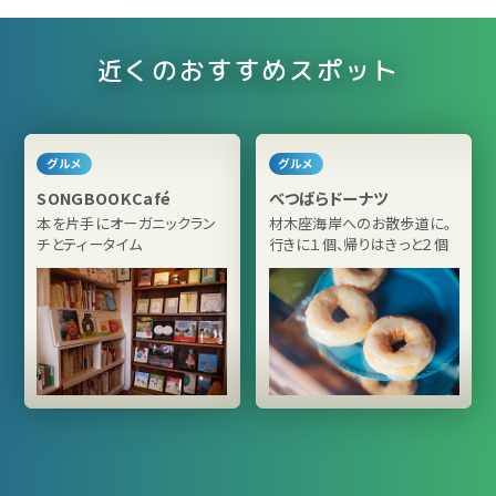
近くのおすすめスポット
グルメ
グルメ
SONGBOOKCafé
べつばらドーナツ
本を片手にオーガニックラン
材木座海岸へのお散歩道に。
チとティータイム
行きに１個、帰りはきっと２個